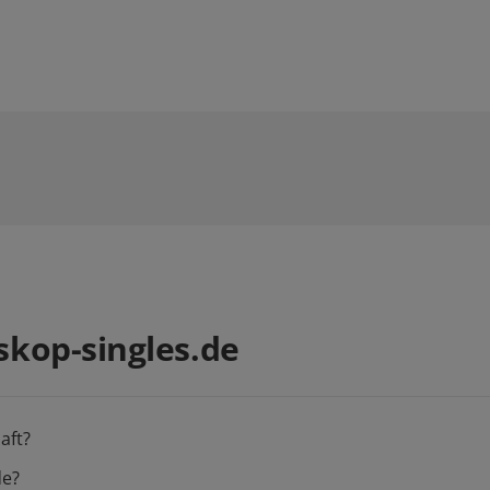
kop-singles.de
aft?
de?