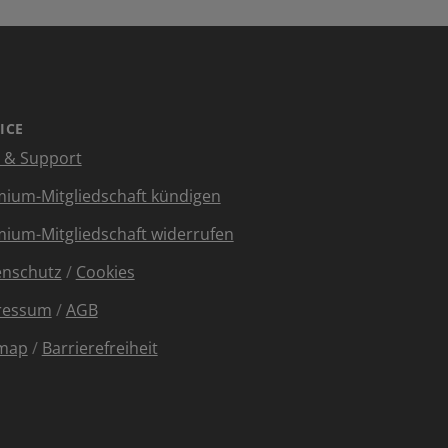
ICE
e & Support
ium-Mitgliedschaft kündigen
ium-Mitgliedschaft widerrufen
enschutz
/
Cookies
ressum
/
AGB
emap
/
Barrierefreiheit