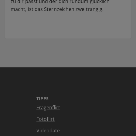
zu dir passt und der dich rundum glücklich
macht, ist das Sternzeichen zweitrangig.
TIPPS
Fragenflirt
Fotoflirt
Videodate