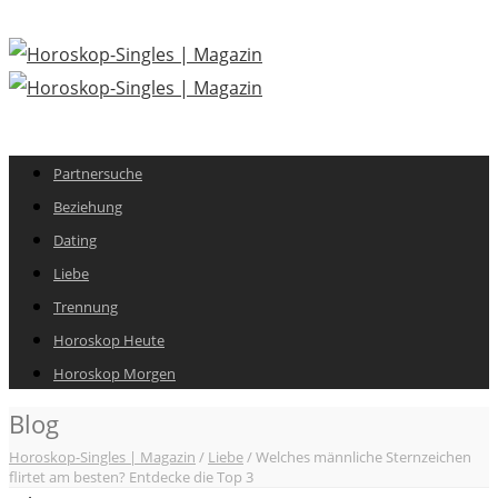
Partnersuche
Beziehung
Dating
Liebe
Trennung
Horoskop Heute
Horoskop Morgen
Blog
Horoskop-Singles | Magazin
/
Liebe
/
Welches männliche Sternzeichen
flirtet am besten? Entdecke die Top 3