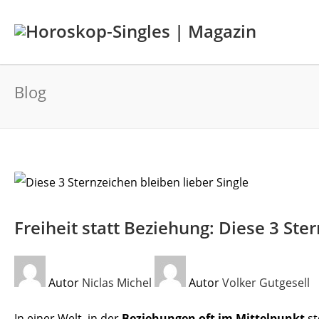
Blog
Freiheit statt Beziehung: Diese 3 Ste
Autor
Niclas Michel
Autor
Volker Gutgesell
In einer Welt, in der
Beziehungen oft im Mittelpunkt
st