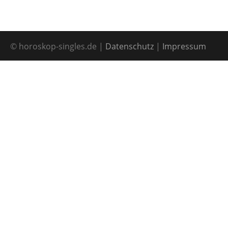
© horoskop-singles.de |
Datenschutz
|
Impressum