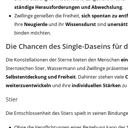
ständige Herausforderungen und Abwechslung
.
Zwillinge genießen die Freiheit,
sich spontan zu ent
Ihre
Neugierde
und ihr
Wissensdurst
sind
unersätt
binden möchten.
Die Chancen des Single-Daseins für d
Die Konstellationen der Sterne bieten den Menschen
ein
Sternzeichen Stier, Wassermann und Zwillinge präsentier
Selbstentdeckung und Freiheit
. Dahinter stehen viele
C
weiterzuentwickeln
und ihre
individuellen Stärken
zu 
Stier
Die Entschlossenheit des Stiers spielt in seinen Bindunge
Ohne die Verpflichtungen einer Beziehung kann der S