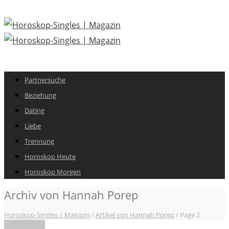
Partnersuche
Beziehung
Dating
Liebe
Trennung
Horoskop Heute
Horoskop Morgen
Archiv von Hannah Porep
Horoskop-Singles | Magazin
/
Artikel von Hannah Porep
/
Page 2