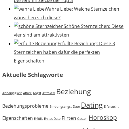
besten? Entdecke die Top 3
Wahre Liebe: Welche Sternzeichen
wünschen sich diese?
Schöne Sternzeichen: Diese
vier sind am attraktivsten
Erfüllte Beziehung: Diese 3
Sternzeichen haben dafür die perfekten
Eigenschaften
Aktuelle Schlagworte
Beziehung
Abhängigkeit
Affäre
Angst
Attraktiv
Dating
Beziehungsprobleme
Bindungsangst
Date
Eifersucht
Horoskop
Flirten
Eigenschaften
Erfüllt
Erstes Date
Gesten