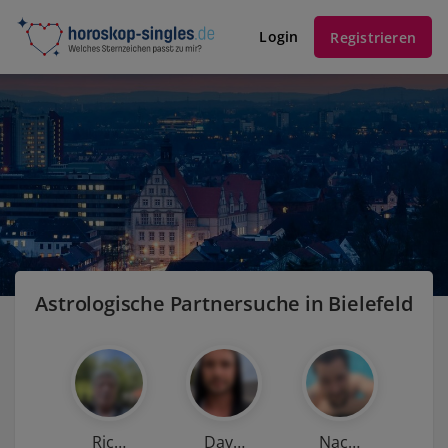
Login
Registrieren
Astrologische Partnersuche in Bielefeld
Ric…
Dav…
Nac…